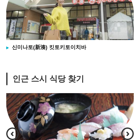
신미나토(新湊) 킷토키토이치바
인근 스시 식당 찾기