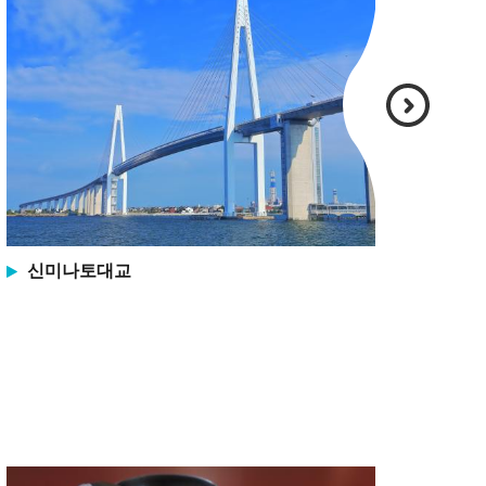
신미나토대교
휴