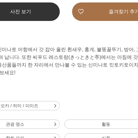
사진 보기
즐겨찾기 추
나토 어항에서 갓 잡아 올린 흰새우, 홍게, 불똥꼴뚜기, 방어,
 납니다. 또한 씨푸드 레스토랑(きっときと亭)에서는 아침에 갓
 특산품들까지 한 자리에서 만나볼 수 있는 신미나토 킷토키토이
보세요!
오카 / 히미 / 이미즈
관광 명소
활동
향토 요리
식품