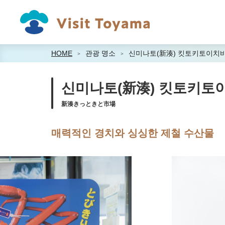
HOME
관광 명소
신미나토(新湊) 킷토키토이치
신미나토(新湊) 킷토키토
新湊きっときと市場
매력적인 경치와 싱싱한 제철 수산물