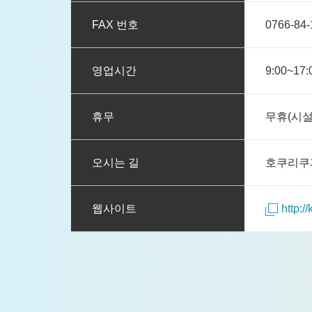
FAX 번호
0766-84-
영업시간
9:00~
휴무
무휴(시설
오시는 길
호쿠리쿠자
웹사이트
http://