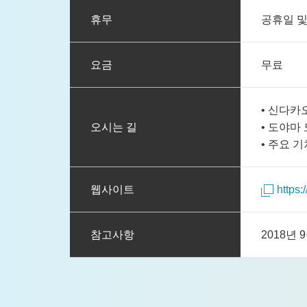
휴무
공휴일 및
요금
무료
• 신다카
오시는 길
• 도야마
• 주요 
웹사이트
https
참고사항
2018년 