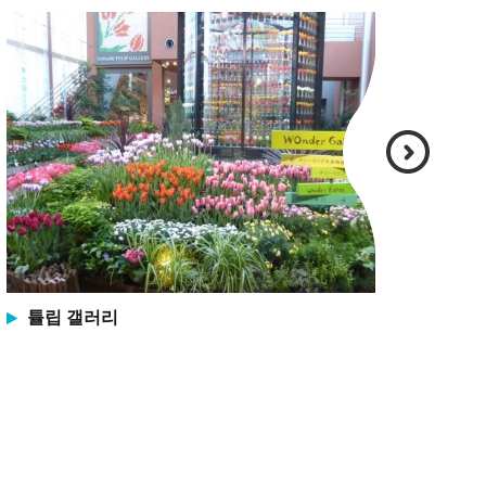
튤립 갤러리
다