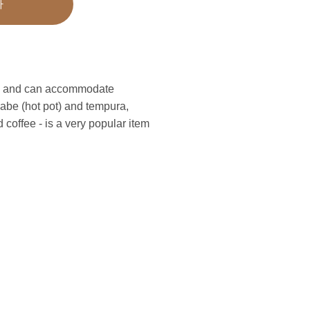
가
ble, and can accommodate
nabe (hot pot) and tempura,
 coffee - is a very popular item