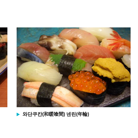
와단쿠칸(和暖喰間) 넨린(年輪)