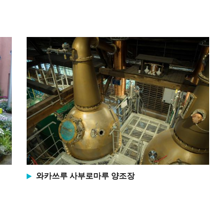
와카쓰루 사부로마루 양조장