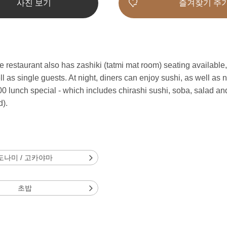
사진 보기
즐겨찾기 추
the restaurant also has zashiki (tatmi mat room) seating availa
l as single guests. At night, diners can enjoy sushi, as well as 
0 lunch special - which includes chirashi sushi, soba, salad and
).
도나미 / 고카야마
초밥