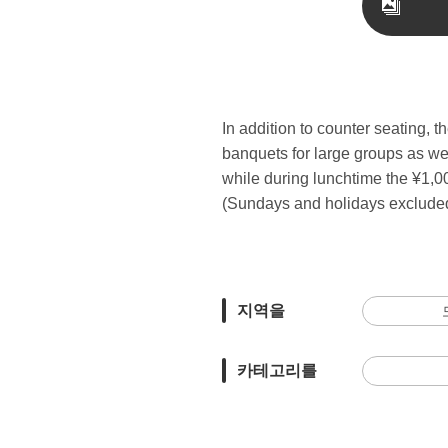
In addition to counter seating, 
banquets for large groups as wel
while during lunchtime the ¥1,00
(Sundays and holidays excluded
지역을
카테고리를