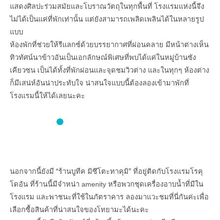
แสดงศิลปะร่วมสมัยและโบราณวัตถุในทุกพื้นที่ โรงแรมแห่งนี้จึง
ไม่ได้เป็นแค่ที่พักเท่านั้น แต่ยังสามารถเพลิดเพลินได้ในหลายรูป
แบบ
ห้องพักที่ช่วยให้รีแลกซ์ด้วยบรรยากาศที่ผ่อนคลาย มีหน้าต่างเห็น
ทิวทัศน์นาข้าวอันเป็นเอกลักษณ์พิเศษที่พบได้แค่ในหมู่บ้านซัง
เคียวซน เป็นได้ทั้งที่พักผ่อนและจุดชมวิวต่าง และในทุกๆ ห้องต่าง
ก็มีเสน่ห์อันน่าประทับใจ น่าสนใจแบบนี้ต้องลองเข้ามาพักที่
โรงแรมนี้ให้ได้เลยนะคะ
นอกจากนี้ยังมี “ร้านบูทีค มิซึโตะทาคุมิ” ที่อยู่ติดกับโรงแรมโรคุ
โดอัน ที่ร้านนี้มีจำหน่า
amenity
หรือพวกชุดเครื่องอาบน้ำที่มีใน
โรงแรม และพาชนะที่ใช้ในภัตราคาร ลองมาแวะชมที่นี่กันค่ะเพื่อ
เลือกซื้อสินค้าที่น่าสนใจของโทยามะได้นะคะ