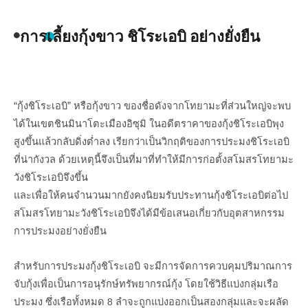
การเลี้ยงกุ้งขาว ชิโระเอบิ อย่างยั่งยืน
“กุ้งชิโระเอบิ” หรือกุ้งขาว ของชื่อดังจากโทยามะที่ส่วนใหญ่จะพบ
ได้ในเขตชินมินาโตะเมืองอิซุมิ ในอดีตราคาของกุ้งชิโระเอบิพุง
สูงขึ้นแล้วกลับดิ่งต่ำลง เรียกว่าเป็นวิกฤติของการประมงชิโระเอบิ
ที่น่ากังวล ด้วยเหตุนี้จึงเป็นที่มาที่ทำให้มีการก่อตั้งสโมสรโทยามะ
วังชิโระเอบิจึงขึ้น
และเพื่อให้คนจำนวนมากยังคงนิยมรับประทานกุ้งชิโระเอบิต่อไป
สโมสรโทยามะวังชิโระเอบิจึงได้มีข้อเสนอเกี่ยวกับอุตสาหกรรม
การประมงอย่างยั่งยืน
สำหรับการประมงกุ้งชิโระเอบิ จะมีการจัดการควบคุมปริมาณการ
จับกุ้งเพื่อเป็นการอนุรักษ์ทรัพยากรณ์กุ้ง โดยใช้วิธีแบ่งกลุ่มเรือ
ประมง ซึ่งเรือทั้งหมด
8
ลำจะถูกแบ่งออกเป็นสองกลุ่มและจะผลัด