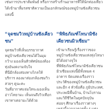
เช่นการประชาสัมพันธ์ หรือการสร้างร้านอาหารที่ให้นักท่องเที่ยว
ได้เข้ามาลิ้มรสชาติความเป็นเอกลักษณ์ของหมู่บ้านซังเคียวซน
แห่งนี้
“จุดชมวิวหมู่บ้านซังเคียว
“พิพิธภัณฑ์โทนามิซัง
ซน”
เคียวซนมิวเซียม”
เข้ามาเรียนรู้เรื่องราวของ
จุดชมวิวที่เห็นบรรยากาศ
หมู่บ้านซังเคียวซนแห่งทุ่งโทนา
หมู่บ้านซังเคียวซนได้ในมุม
มิได้อย่างจุใจ
กว้าง มองเห็นทิวทัศน์ของท้อง
ที่พิพิธภัณฑ์โทนามิซังเคียวซน
ทุ่งอันงดงามจับใจ
มิวเซียมแห่งนี้มีทั้งหมด
4
ที่นี่มีกล้องส่องทางไกลให้
อาคาร จัดแสดงเรื่องราว
บริการ ลองมาส่องกล้องชมวิว
ประวัติของหมู่บ้านซังเคียวซน
สวยๆ ดูนะคะ
และอีก
4
หัวข้อคือ ภูมิประเทศ,
วันที่อากาศแจ่มใสจะมองเห็น
ประเพณีพื้นบ้าน, บ้านโบราณ
อ่าวโทยามะ เห็นจนถึงวิวเทือก
และวิถีชีวิตในยุคปัจจุบัน
เขาทาเตยามะได้ด้วย
ค่อยๆ ศึกษาเรื่องราวต่างๆ
เหล่านี้จากอาคารทั้ง
4
แห่ง