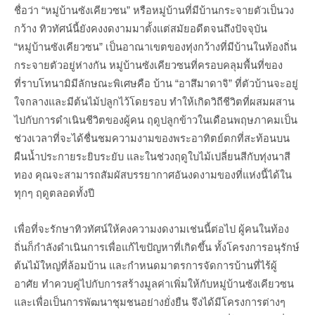
ชื่อว่า “หมู่บ้านซังเคียวซน” หรือหมู่บ้านที่มีบ้านกระจายตัวเป็นวง
กว้าง ทิวทัศน์นี้ยังคงงดงามมาตั้งแต่สมัยอดีตจนถึงปัจจุบัน
“หมู่บ้านซังเคียวซน”
เป็นอาณาเขตของทุ่งกว้างที่มีบ้านในท้องถิ่น
กระจายตัวอยู่ห่างกัน หมู่บ้านซังเคียวซนที่ครอบคลุมพื้นที่ของ
ที่ราบโทนามิมีลักษณะพิเศษคือ บ้าน “อาสึมาดาจิ” ที่ตัวบ้านจะอยู่
ใจกลางและมีต้นไม้ปลูกไว้โดยรอบ ทำให้เกิดวิถีชีวิตที่ผสมผสาน
ไปกับการดำเนินชีวิตของผู้คน ฤดูปลูกข้าวในเดือนพฤษภาคมเป็น
ช่วงเวลาที่จะได้ชื่นชมความงามของพระอาทิตย์ตกที่สะท้อนบน
ผืนน้ำประกายระยิบระยับ และในช่วงฤดูใบไม้เปลี่ยนสีกับทุ่งนาสี
ทอง คุณจะสามารถสัมผัสบรรยากาศอันงดงามของที่แห่งนี้ได้ใน
ทุกๆ ฤดูตลอดทั้งปี
เพื่อที่จะรักษาทิวทัศน์ให้คงความงดงามเช่นนี้ต่อไป ผู้คนในท้อง
ถิ่นก็กำลังดำเนินการเพื่อแก้ไขปัญหาที่เกิดขึ้น ทั้งโครงการอนุรักษ์
ต้นไม้ใหญ่ที่ล้อมบ้าน และกำหนดมาตรการจัดการบ้านที่ไร้ผู้
อาศัย ทำควบคู่ไปกับการสร้างมูลค่าเพิ่มให้กับหมู่บ้านซังเคียวซน
และเพื่อเป็นการพัฒนาชุมชนอย่างยั่งยืน จึงได้มีโครงการต่างๆ