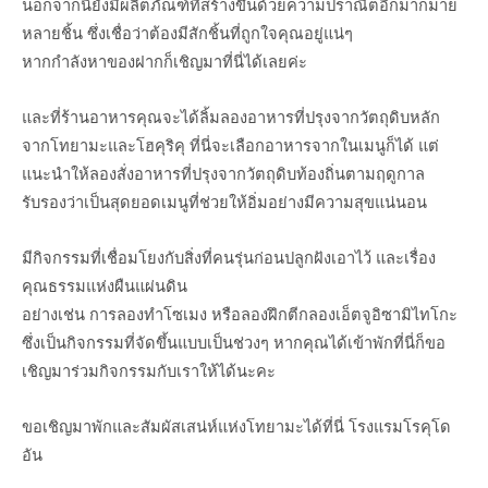
นอกจากนี้ยังมีผลิตภัณฑ์ที่สร้างขึ้นด้วยความปราณีตอีกมากมาย
หลายชิ้น ซึ่งเชื่อว่าต้องมีสักชิ้นที่ถูกใจคุณอยู่แน่ๆ
หากกำลังหาของฝากก็เชิญมาที่นี่ได้เลยค่ะ
และที่ร้านอาหารคุณจะได้ลิ้มลองอาหารที่ปรุงจากวัตถุดิบหลัก
จากโทยามะและโฮคุริคุ ที่นี่จะเลือกอาหารจากในเมนูก็ได้ แต่
แนะนำให้ลองสั่งอาหารที่ปรุงจากวัตถุดิบท้องถิ่นตามฤดูกาล
รับรองว่าเป็นสุดยอดเมนูที่ช่วยให้อิ่มอย่างมีความสุขแน่นอน
มีกิจกรรมที่เชื่อมโยงกับสิ่งที่คนรุ่นก่อนปลูกฝังเอาไว้ และเรื่อง
คุณธรรมแห่งผืนแผ่นดิน
อย่างเช่น การลองทำโซเมง หรือลองฝึกตีกลองเอ็ตจูอิซามิไทโกะ
ซึ่งเป็นกิจกรรมที่จัดขึ้นแบบเป็นช่วงๆ หากคุณได้เข้าพักที่นี่ก็ขอ
เชิญมาร่วมกิจกรรมกับเราให้ได้นะคะ
ขอเชิญมาพักและสัมผัสเสน่ห์แห่งโทยามะได้ที่นี่ โรงแรมโรคุโด
อัน