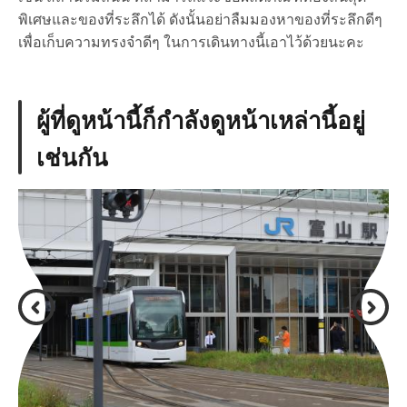
พิเศษและของที่ระลึกได้ ดังนั้นอย่าลืมมองหาของที่ระลึกดีๆ
เพื่อเก็บความทรงจำดีๆ ในการเดินทางนี้เอาไว้ด้วยนะคะ
ผู้ที่ดูหน้านี้ก็กำลังดูหน้าเหล่านี้อยู่
เช่นกัน