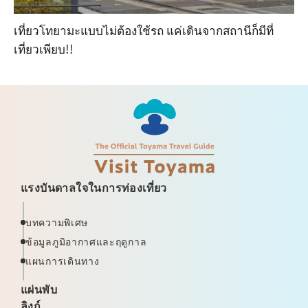
เที่ยวโทยามะแบบไม่ต้องใช้รถ แค่เดินจากสถานีก็มีที่
เที่ยวเพียบ!!
แรงบันดาลใจในการท่องเที่ยว
บทความพิเศษ
ข้อมูลภูมิอากาศและฤดูกาล
แผนการเดินทาง
แผ่นพับ
ลิงก์