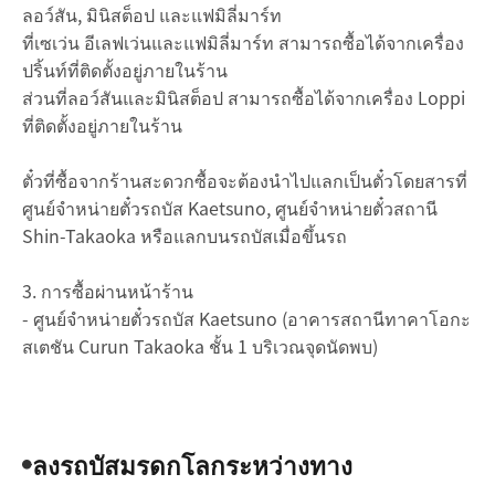
ลอว์สัน, มินิสต็อป และแฟมิลี่มาร์ท
ที่เซเว่น อีเลฟเว่นและแฟมิลี่มาร์ท สามารถซื้อได้จากเครื่อง
ปริ้นท์ที่ติดตั้งอยู่ภายในร้าน
ส่วนที่ลอว์สันและมินิสต็อป สามารถซื้อได้จากเครื่อง
Loppi
ที่ติดตั้งอยู่ภายในร้าน
ตั๋วที่ซื้อจากร้านสะดวกซื้อจะต้องนำไปแลกเป็นตั๋วโดยสารที่
ศูนย์จำหน่ายตั๋วรถบัส
Kaetsuno,
ศูนย์จำหน่ายตั๋วสถานี
Shin-Takaoka
หรือแลกบนรถบัสเมื่อขึ้นรถ
3. การซื้อผ่านหน้าร้าน
- ศูนย์จำหน่ายตั๋วรถบัส
Kaetsuno
(อาคารสถานีทาคาโอกะ
สเตชัน
Curun Takaoka
ชั้น 1 บริเวณจุดนัดพบ)
ลงรถบัสมรดกโลกระหว่างทาง