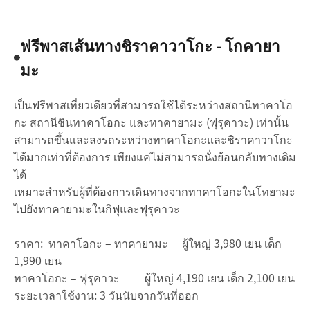
ฟรีพาสเส้นทางชิราคาวาโกะ - โกคายา
มะ
เป็นฟรีพาสเที่ยวเดียวที่สามารถใช้ได้ระหว่างสถานีทาคาโอ
กะ สถานีชินทาคาโอกะ และทาคายามะ (ฟุรุคาวะ) เท่านั้น
สามารถขึ้นและลงรถระหว่างทาคาโอกะและชิราคาวาโกะ
ได้มากเท่าที่ต้องการ
เพียงแค่ไม่สามารถนั่งย้อนกลับทางเดิม
ได้
เหมาะสำหรับผู้ที่ต้องการเดินทางจากทาคาโอกะในโทยามะ
ไปยังทาคายามะในกิฟุและฟุรุคาวะ
ราคา: ทาคาโอกะ – ทาคายามะ ผู้ใหญ่ 3
,
98
0
เยน เด็ก
1,
99
0
เยน
ทาคาโอกะ – ฟุรุคาวะ ผู้ใหญ่ 4
,
19
0
เยน เด็ก 2
,
10
0
เยน
ระยะเวลาใช้งาน: 3 วันนับจากวันที่ออก