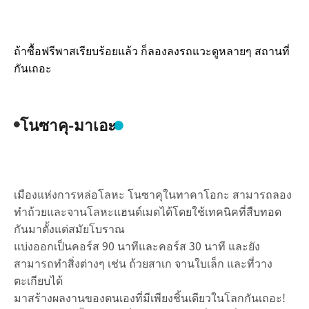
ถ้าซื้อฟรีพาสเรียบร้อยแล้ว ก็ลองลงรถแวะดูหลายๆ สถานที่
กันเถอะ
โนซาคุ-มาเอะ
เมืองแห่งการหล่อโลหะ โนซาคุในทาคาโอกะ สามารถลอง
ทำถ้วยและจานโลหะแฮนด์เมดได้โดยใช้เทคนิคที่สืบทอด
กันมาตั้งแต่สมัยโบราณ
แบ่งออกเป็นคอร์ส
90
นาทีและคอร์ส
30
นาที และยัง
สามารถทำสิ่งต่างๆ เช่น ถ้วยสาเก
จานใบเล็ก และที่วาง
ตะเกียบได้
มาสร้างผลงานของตนเองที่มีเพียงชิ้นเดียวในโลกกันเถอะ!