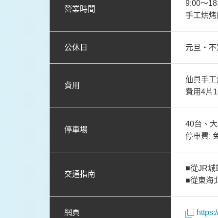
9:00〜18
營業時間
手工烘烤體
公休日
元旦・不
仙貝手工
費用
費用4片1
40台、
停車場
停車費: 
■從JR
交通指南
■從東海
網頁
https