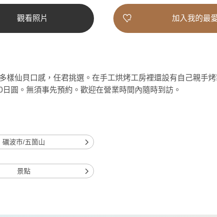
觀看照片
加入我的最
多樣仙貝口感，任君挑選。在手工烘烤工房裡還設有自己親手烤
200日圓。無須事先預約。歡迎在營業時間內隨時到訪。
礪波市/五箇山
景點