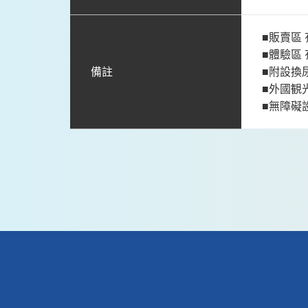
■販賣區 
■體驗區 
備註
■附設換
■外國観
■無障礙