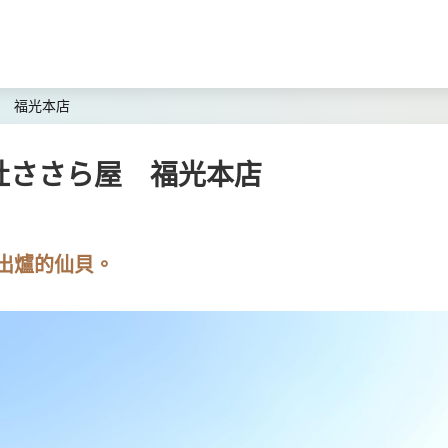
 福光本店
社ささら屋 福光本店
出爐的仙貝。