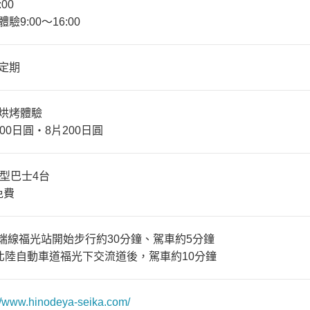
:00
驗9:00〜16:00
定期
烘烤體驗
00日圓・8片200日圓
大型巴士4台
免費
城端線福光站開始步行約30分鐘、駕車約5分鐘
北陸自動車道福光下交流道後，駕車約10分鐘
://www.hinodeya-seika.com/