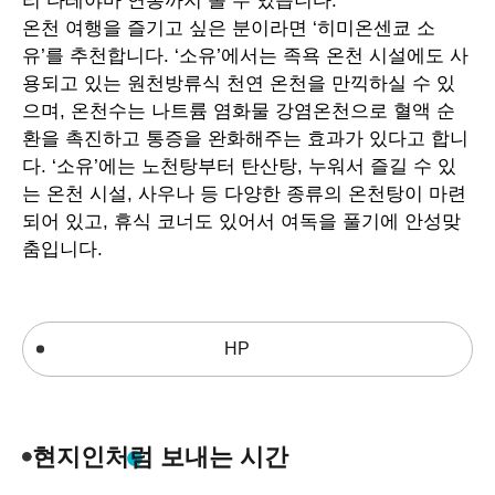
리 다테야마 연봉까지 볼 수 있습니다
.
온천 여행을 즐기고 싶은 분이라면
‘
히미온센쿄 소
유
’
를 추천합니다
. ‘
소유
’
에서는 족욕 온천 시설에도 사
용되고 있는 원천방류식 천연 온천을 만끽하실 수 있
으며
,
온천수는 나트륨 염화물 강염온천으로 혈액 순
환을 촉진하고 통증을 완화해주는 효과가 있다고 합니
다
. ‘
소유
’
에는 노천탕부터 탄산탕
,
누워서 즐길 수 있
는 온천 시설
,
사우나 등 다양한 종류의 온천탕이 마련
되어 있고
,
휴식 코너도 있어서 여독을 풀기에 안성맞
춤입니다
.
HP
현지인처럼 보내는 시간