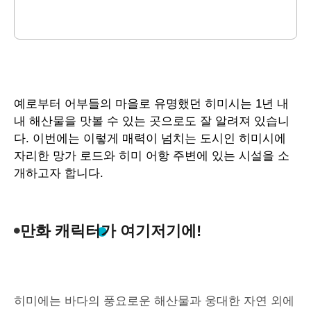
예로부터
어부들의
마을로
유명했던
히미시는
1
년
내
내
해산물을
맛볼
수
있는
곳으로도
잘
알려져
있습니
다
.
이번에는
이렇게
매력이
넘치는
도시인
히미시에
자리한
망가
로드와
히미
어항
주변에
있는
시설을
소
개하고자
합니다
.
만화 캐릭터가 여기저기에!
히미에는 바다의 풍요로운 해산물과 웅대한 자연 외에