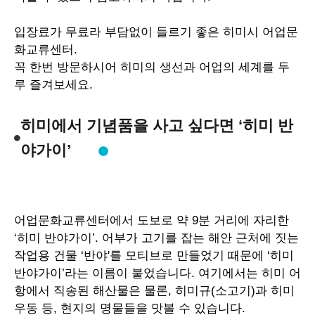
입장료가 무료라 부담없이 들르기 좋은 히미시 어업문
화교류센터
.
꼭 한번 방문하시어 히미의 생선과 어업의 세계를 두
루 즐겨보세요
.
히미에서 기념품을 사고 싶다면 ‘히미 반
야가이’
어업문화교류센터에서 도보로 약
9
분 거리에 자리한
‘
히미 반야가이
’.
어부가 고기를 잡는 해안 근처에 짓는
작업용 건물
‘
반야
'
를 모티브로 만들었기 때문에
‘
히미
반야가이
’
라는 이름이 붙었습니다
.
여기에서는 히미 어
항에서 직송된 해산물은 물론
,
히미규
(
소고기
)
과 히미
우동 등
,
현지의 명물들을 맛볼 수 있습니다
.