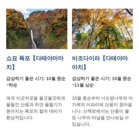
쇼묘 폭포【다테야마마
비조다이라【다테야마
치】
마치】
감상하기
좋은
시기
: 10
월
중순
감상하기
좋은
시기
: 10
월
중순
~
하순
~11
월
상순
계곡
이곳저곳을
울긋불긋하게
10
월
중순부터
너도밤나무와
마
물들인
단풍과
하얀
물줄기가
가목의 이파리에
단풍이
찾아옵
쏟아지는
폭포의
컬러
대비가
니다
.
산책로에서는
단풍이
물
환상적입니다
.
든
나무의
터널을
만나보실
수
있습니다
.