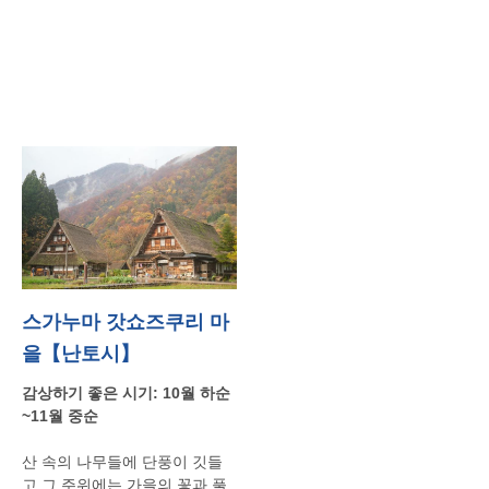
스가누마 갓쇼즈쿠리 마
을【난토시】
감상하기
좋은
시기
: 10
월
하순
~11
월
중순
산
속의
나무들에
단풍이
깃들
고
그
주위에는
가을의
꽃과
풀