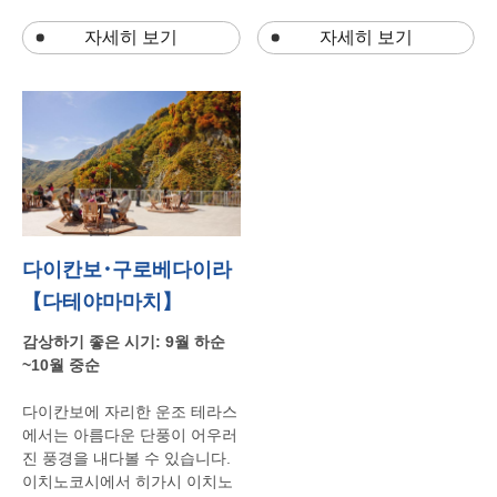
자세히 보기
자세히 보기
다이칸보･구로베다이라
【다테야마마치】
감상하기
좋은
시기
: 9
월
하순
~10
월
중순
다이칸보에
자리한
운조
테라스
에서는
아름다운
단풍이
어우러
진
풍경을
내다볼
수
있습니다
.
이치노코시에서
히가시
이치노