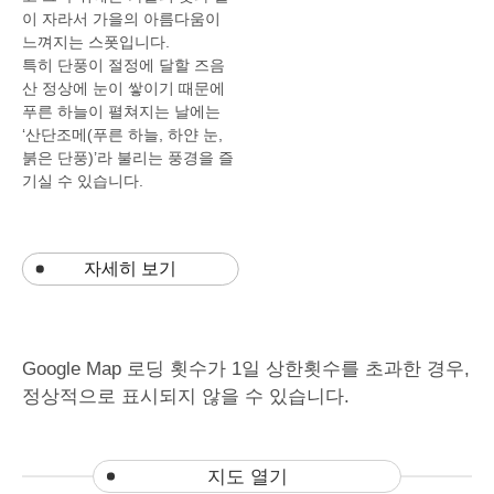
이
자라서
가을의
아름다움이
느껴지는
스폿입니다
.
특히
단풍이
절정에
달할
즈음
산
정상에
눈이
쌓이기
때문에
푸른
하늘이
펼쳐지는
날에는
‘
산단조메
(
푸른
하늘
,
하얀
눈
,
붉은
단풍
)’
라
불리는
풍경을
즐
기실
수
있습니다
.
자세히 보기
Google Map
로딩
횟수가
1
일
상한횟수를
초과한
경우
,
정상적으로
표시되지
않을
수
있습니다
.
지도 열기