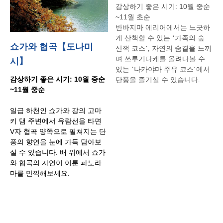
감상하기
좋은
시기
: 10
월
중순
~11
월
초순
반바지마
에리어에서는
느긋하
게
산책할
수
있는
‘
가족의
숲
쇼가와 협곡【도나미
산책
코스
’
,
자연의
숨결을
느끼
며
쓰루기다케를
올려다볼
수
시】
있는
’
나카야마
주유
코스
‘
에서
감상하기
좋은
시기
: 10
월
중순
단풍을
즐기실
수
있습니다
.
~11
월
중순
일급
하천인
쇼가와
강의
고마
키
댐
주변에서
유람선을
타면
V
자
협곡
양쪽으로
펼쳐지는
단
풍의
향연을
눈에
가득
담아보
실
수
있습니다
.
배
위에서
쇼가
와
협곡의
자연이
이룬
파노라
마를
만끽해보세요
.