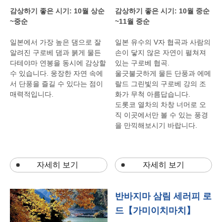
감상하기
좋은
시기
: 10
월
상순
감상하기
좋은
시기
: 10
월
중순
~
중순
~11
월
중순
일본에서
가장
높은
댐으로
잘
일본
유수의
V
자
협곡과
사람의
알려진
구로베
댐과
붉게
물든
손이
닿지
않은
자연이
펼쳐져
다테야마
연봉을
동시에
감상할
있는
구로베
협곡
.
수
있습니다
.
웅장한
자연
속에
울긋불긋하게
물든
단풍과
에메
서
단풍을
즐길
수
있다는
점이
랄드
그린빛의
구로베
강의
조
매력적입니다
.
화가
무척
아름답습니다
.
도롯코
열차의
차창
너머로
오
직
이곳에서만
볼
수
있는
풍경
을
만끽해보시기
바랍니다
.
자세히 보기 ​​​​​​​
자세히 보기
반바지마 삼림 세러피 로
드【가미이치마치】