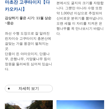
마초잔 고쿠타이지【다
본에서도
굴지의
크기를
자랑합
니다
.
그뿐만
아니라
수령
또한
카오카시】
약
1,000
년
이상으로
추정되어
감상하기
좋은
시기
: 11
월
상순
신비로운
분위기를
뿜어냅니다
.
~
중순
오랜
세월
이
자리를
지켜온
은
행나무를
꼭
만나보시기
바랍니
좌선
수행
도장으로
잘
알려진
다
.
린자이슈
고쿠타이지
총본산에
걸맞는
가을
풍경이
펼쳐지는
곳
.
단풍이
든
야마모미지
,
단풍나
무
,
은행나무
,
거먕옻나무
등이
정원을
둘러싸듯
심어져
있습니
다
.
자세히 보기