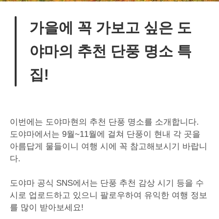
가을에 꼭 가보고 싶은 도
야마의 추천 단풍 명소 특
집!
이번에는
도야마현의 추천
단풍
명소를
소개합니다
.
도야마에서는
9
월
~11
월에
걸쳐
단풍이 현내
각
곳을
아름답게
물들이니 여행
시에
꼭
참고해보시기
바랍니
다
.
도야마
공식
SNS
에서는
단풍
추천
감상
시기
등을
수
시로
업로드하고
있으니
팔로우하여
유익한
여행
정보
를
많이
받아보세요
!