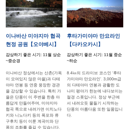
이나바산 미야지마 협곡
후타가미야마 만요라인
현정 공원【오야베시】
【다카오카시】
감상하기
좋은
시기
: 11
월
상순
감상하기
좋은
시기
: 11
월
중순
~
중순경
~
하순
이나바산
정상에서는
산촌
(
가옥
8.4
㎞
의
드라이브
코스인
‘
후타
이
모여있지
않은
마을
)
과
다테
가미야마 만요라인
’
. 3,000m
급
야마
연봉
등
연중
웅장한
경관
의
다테야마
연봉과
광활한
도
을
감상할
수
있습니다
.
특히
가
나미
평야가
한눈에
내다보이는
을은
단풍이
이
주변을
한층
아
절경
스폿입니다
.
정상
부근에
름답게
만들어주며
,
미야지마
서
내려오듯
물들기
시작하는
협곡
쪽으로
내려가면
이치노다
단풍의
아름다움
또한
일품입니
키와
니노다키
등의
폭포와
류
다
.
구후치
등이
이룬
계곡미와
단
풍의
조화를
즐길
수
있습니다
.