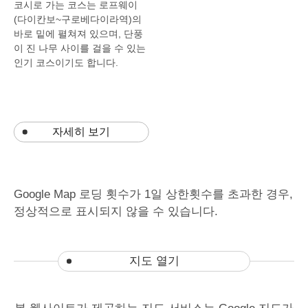
코시로
가는
코스는
로프웨이
(
다이칸보
~
구로베다이라역
)
의
바로
밑에
펼쳐져
있으며
,
단풍
이
진
나무
사이를
걸을
수
있는
인기
코스이기도
합니다
.
자세히 보기
Google Map
로딩
횟수가
1
일
상한횟수를
초과한
경우
,
정상적으로
표시되지
않을
수
있습니다
.
지도 열기
본 웹사이트가 제공하는 지도 서비스는 Google 지도가