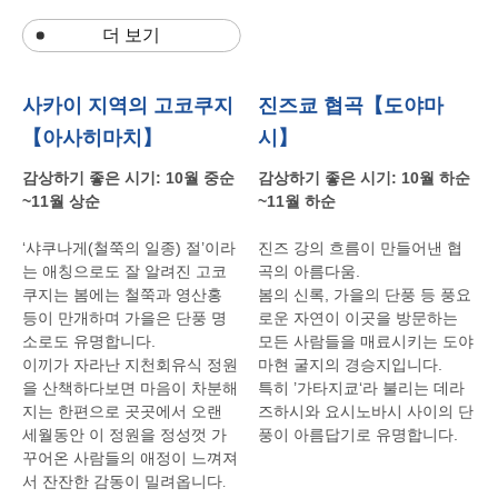
더 보기
사카이 지역의 고코쿠지
진즈쿄 협곡【도야마
【아사히마치】
시】
감상하기
좋은
시기
: 10
월
중순
감상하기
좋은
시기
: 10
월
하순
~11
월
상순
~11
월
하순
‘샤쿠나게
(
철쭉의
일종
)
절
’
이라
진즈
강의
흐름이
만들어낸
협
는
애칭으로도
잘
알려진
고코
곡의 아름다움
.
쿠지는
봄에는
철쭉과
영산홍
봄의
신록
,
가을의
단풍
등
풍요
등이
만개하며
가을은
단풍
명
로운
자연이
이곳을
방문하는
소로도
유명합니다
.
모든
사람들을
매료시키는
도야
마현
굴지의
경승지입니다
.
이끼가
자라난
지천회유식
정원
특히
’
가타지쿄
‘
라
불리는
데라
을
산책하다보면
마음이
차분해
즈하시와
요시노바시
사이의
단
지는
한편으로
곳곳에서
오랜
풍이
아름답기로
유명합니다
.
세월동안
이
정원을
정성껏
가
꾸어온
사람들의
애정이
느껴져
서
잔잔한
감동이
밀려옵니다
.