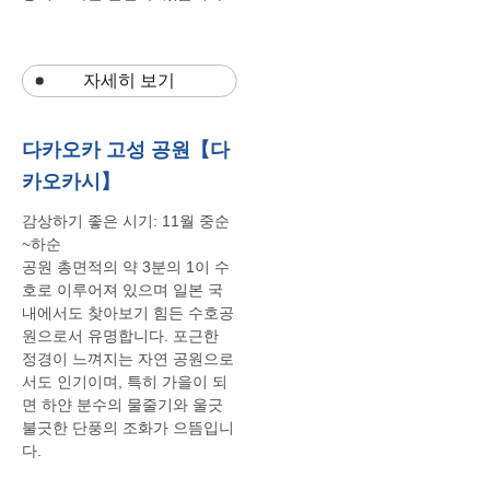
자세히 보기
다카오카 고성 공원【다
카오카시】
감상하기
좋은
시기
: 11
월
중순
~
하순
공원
총면적의
약
3
분의
1
이
수
호로
이루어져
있으며
일본
국
내에서도
찾아보기
힘든
수호공
원으로서
유명합니다
.
포근한
정경이
느껴지는
자연
공원으로
서도
인기이며
,
특히
가을이
되
면
하얀
분수의
물줄기와
울긋
불긋한
단풍의
조화가
으뜸입니
다
.