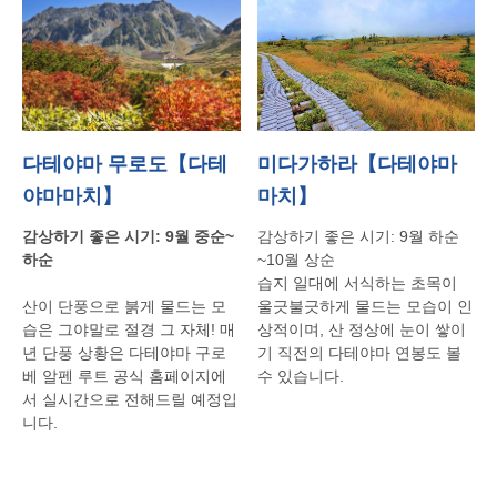
다테야마 무로도【다테
미다가하라【다테야마
야마마치】
마치】
감상하기
좋은
시기
: 9
월
중순
~
감상하기
좋은
시기
: 9
월
하순
하순
~10
월
상순
습지
일대에
서식하는
초목이
산이
단풍으로
붉게
물드는
모
울긋불긋하게
물드는
모습이
인
습은
그야말로
절경
그
자체
!
매
상적이며
,
산 정상에
눈이
쌓이
년
단풍
상황은
다테야마
구로
기
직전의
다테야마
연봉도 볼
베
알펜
루트
공식
홈페이지에
수
있습니다
.
서
실시간으로
전해드릴
예정입
니다
.