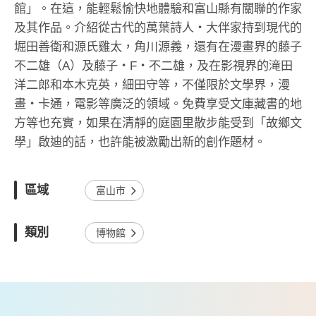
館」。在這，能輕鬆愉快地體驗和富山縣有關聯的作家
及其作品。介紹從古代的萬葉詩人・大伴家持到現代的
堀田善衛和源氏雞太，角川源義，還有在漫畫界的藤子
不二雄（A）及藤子・F・不二雄，及在影視界的滝田
洋二郎和本木克英，細田守等，不僅限於文學界，漫
畫・卡通，電影等廣泛的領域。免費享受文庫藏書的地
方等也充實，如果在清靜的庭園里散步能受到「故鄉文
學」啟迪的話，也許能被激勵出新的創作題材。
區域
富山市
類別
博物館