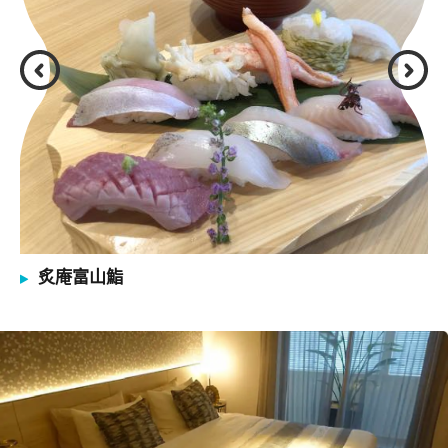
炙庵富山鮨