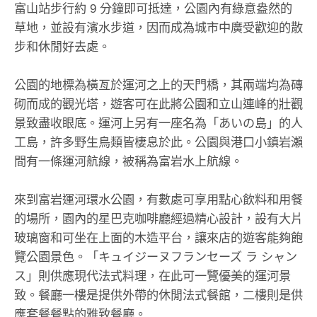
富山站步行約 9 分鐘即可抵達，公園內有綠意盎然的
草地，並設有濱水步道，因而成為城市中廣受歡迎的散
步和休閒好去處。
公園的地標為橫亙於運河之上的天門橋，其兩端均為磚
砌而成的觀光塔，遊客可在此將公園和立山連峰的壯觀
景致盡收眼底。運河上另有一座名為「あいの島」的人
工島，許多野生鳥類皆棲息於此。公園與港口小鎮岩瀨
間有一條運河航線，被稱為富岩水上航線。
來到富岩運河環水公園，有數處可享用點心飲料和用餐
的場所，園內的星巴克咖啡廳經過精心設計，設有大片
玻璃窗和可坐在上面的木造平台，讓來店的遊客能夠飽
覽公園景色。「キュイジーヌフランセーズ ラ シャン
ス」則供應現代法式料理，在此可一覽優美的運河景
致。餐廳一樓是提供外帶的休閒法式餐館，二樓則是供
應套餐餐點的雅致餐廳。