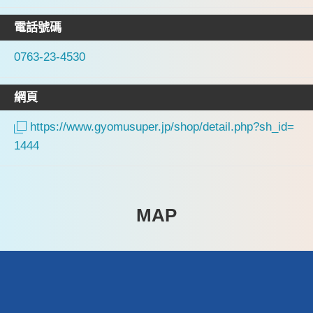
電話號碼
0763-23-4530
網頁
https://www.gyomusuper.jp/shop/detail.php?sh_id=
1444
MAP