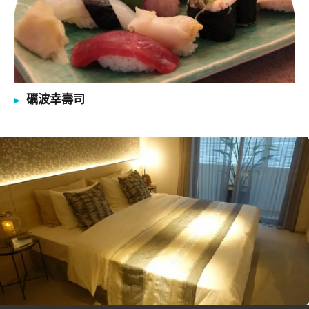
礪波幸壽司