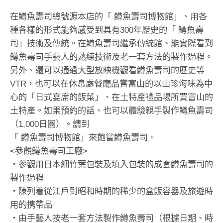
在鱒魚壽司總號源本店的「 鱒魚壽司博物館」、用各
種各樣的形式能夠感受到具有300年歷史的「 鱒魚壽
司」技術及傳統。在鱒魚壽司繼承傳統館、能實際看到
鱒魚壽司手藝人的熟練技術及老一套方法的製作過程。
另外、還可以通過大型放映機觀看鱒魚壽司的歷史等
VTR，也可以在休息處餐廳品嘗富山的以山珍海味為中
心的「日式宴席的飯菜」、在土特產禮品場所買富山的
土特產。如果預約的話、也可以體驗親手製作鱒魚壽司
（1,000日圓）。請到
「 鱒魚壽司博物館」來飽嘗鱒魚壽司。
<參觀鱒魚壽司工廠>
・參觀用日本細竹葉包裝及填入包裝的成套鱒魚壽司的
製作過程
・陳列着從江戶到昭和時期的稀少的盒飯容器及旅遊時
用的携帶品
・由手藝人按老一套方法製作鱒魚壽司（根據日期、時