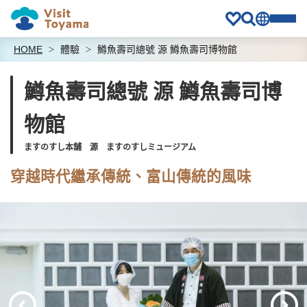
HOME
體驗
鱒魚壽司總號 源 鱒魚壽司博物館
鱒魚壽司總號 源 鱒魚壽司博
物館
ますのすし本舗 源 ますのすしミュージアム
穿越時代繼承傳統、富山傳統的風味