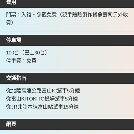
費用
門票：入館・參觀免費（親手體驗製作鱒魚壽司另外收
費）
停車場
100台（巴士30台）
停車費：免費
交通指南
從北陸高速公路富山IC駕車5分鐘
從富山KITOKITO機場駕車5分鐘
從JR北陸本線富山站駕車15分鐘
網頁