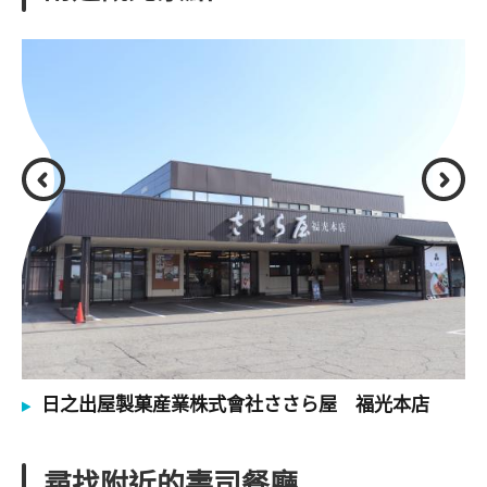
日之出屋製菓産業株式會社ささら屋 福光本店
尋找附近的壽司餐廳