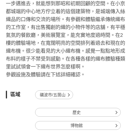
一步邁進去，就能想到那昭和初期回顧的空間。在小京
都城端的中心地方佇立着的這個建築物，是城端傳入絲
織品的口傳和交流的場所。有參觀和體驗繼承傳統織布
的工作室，有出售獨創的織的小物件等的店舖，有平穩
氣氛的餐飲廳，美術展覽室，能充實地度過時間。在2
樓的體驗場地，在寬闊明亮的空間排列着過去和現在的
織布機。很少能看見的大小織布機。感覺一點點地形成
布料的樣子不禁受到感動。在各種各樣的織布體驗種類
里試試領會一下織布世界怎麼樣啊。
參觀設施及體驗請在下述詳細確認。
區域
礪波市/五箇山
歷史
博物館