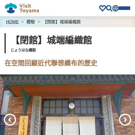
HOME
體驗
【閉館】城端編織館
【閉館】城端編織館
じょうはな織館
在空間回顧近代聯想織布的歷史