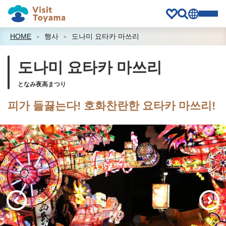
HOME
행사
도나미 요타카 마쓰리
도나미 요타카 마쓰리
となみ夜高まつり
피가 들끓는다! 호화찬란한 요타카 마쓰리!