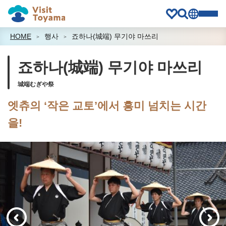
HOME
행사
죠하나(城端) 무기야 마쓰리
죠하나(城端) 무기야 마쓰리
城端むぎや祭
엣츄의 ‘작은 교토’에서 흥미 넘치는 시간
을!