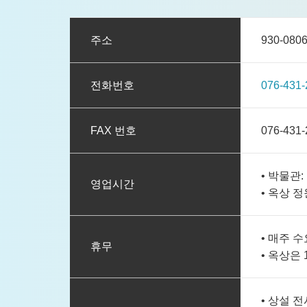
주소
930-0
전화번호
076-431-
FAX 번호
076-431-
• 박물관:
영업시간
• 옥상 정
• 매주 
휴무
• 옥상은
• 상설 전시