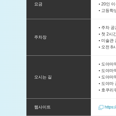
요금
• 20인 
• 고등학
• 주차 
• 첫 2시
주차장
• 미술관
• 오전 8
• 도야마
• 도야마
오시는 길
• 도야마
• 도야마
• 호쿠리
웹사이트
https: