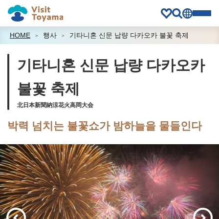
HOME
행사
기타니혼 신문 납량 다카오카 불꽃 축제
기타니혼 신문 납량 다카오카
불꽃 축제
北日本新聞納涼花火高岡大会
박력 넘치는 불꽃쇼가 밤하늘을 물들인다