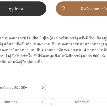
ดูรูปภาพ
เพิ่มในรายการโ
งานของอาจารย์ Fujiko Fujio (A) นักเขียนการ์ตูนซึ่งมีบ้านเกิดอยู
์ตูนอื่นๆ” ซึ่งเป็นตัวแทนผลงานเขียนของอาจารย์ สามารถถ่ายรูปคู่กั
ดแสดงภายในอาคาร และมีมุมจำลอง “ห้องหมายเลข 14 อาคารโทคิว
เลข 14) ยิ่งไปกว่านั้น ยังมีห้องสมุดซึ่งมีหนังสือการ์ตูนกว่า 800 เล่
พลิดเพลินทั้งผู้ใหญ่และเด็ก
าโอกะ / ฮิมิ / อิมิซุ
วัฒนธรรม
พิพิธภัณฑ์