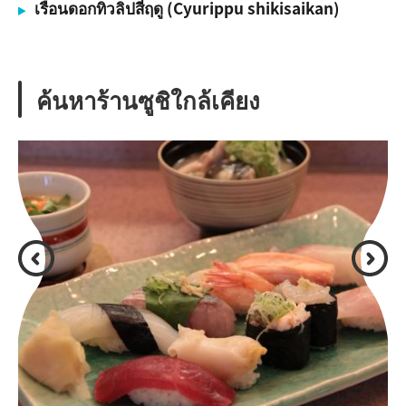
เรือนดอกทิวลิปสี่ฤดู (Cyurippu shikisaikan)
ค้นหาร้านซูชิใกล้เคียง