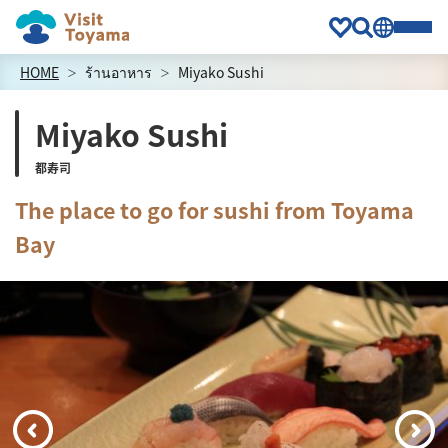
HOME
ร้านอาหาร
Miyako Sushi
Miyako Sushi
都寿司
The place to go for sushi from Toyama
Bay