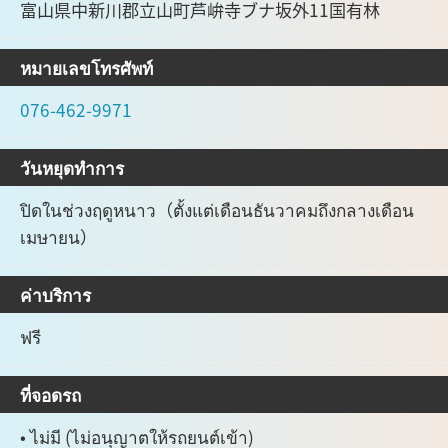
富山県中新川郡立山町芦峅寺ブナ坂外11国有林
หมายเลขโทรศัพท์
076-462-9971
วันหยุดทำการ
ปิดในช่วงฤดูหนาว（ตั้งแต่เดือนธันวาคมถึงกลางเดือน
เมษายน）
ค่าบริการ
ฟรี
ที่จอดรถ
• ไม่มี (ไม่อนุญาตให้รถยนต์เข้า)