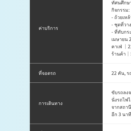
ทัศนศึกษา
กิจกรรม:
- ถ้วยเหล
- ชุดที่ว
ค่าบริการ
- ที่ทับก
เมษายน 2
คาเฟ่ ｜22
ร้านค้า｜
ที่จอดรถ
22 คัน, ร
ขับรถลงจ
นั่งรถไฟ
การเดินทาง
จากสถานี
อีก 3 นาท