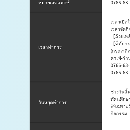
หมายเลขแฟกซ์
0766-63
เวลาเปิด
เวลาจัดก
【ถ้วยเหล้
【ที่ทับก
เวลาทำการ
(กรุณาติ
คาเฟ่-ร้า
0766-63-
0766-63-
ช่วงวันสิ้
ทัศนศึกษา:
วันหยุดทำการ
※เฉพาะวั
กิจกรรม: ช