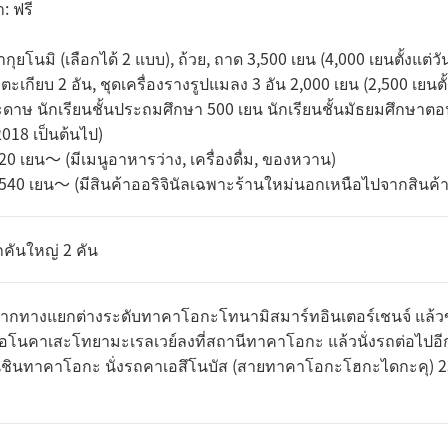
: ฟรี
้ากุยโนมิ (เลือกได้ 2 แบบ), ถ้วย, ถาด 3,500 เยน (4,000 เยนตั้งแต่ว
างตะเกียบ 2 อัน, ชุดเครื่องรางรูปแมลง 3 อัน 2,000 เยน (2,500 เยนต
ระดาษ นักเรียนชั้นประถมศึกษา 500 เยน นักเรียนชั้นมัธยมศึกษาตอนต้
018 เป็นต้นไป)
0 เยน〜 (มีเมนูอาหารว่าง, เครื่องดื่ม, ของหวาน)
540 เยน〜 (มีสินค้าออริจินัลเฉพาะร้านใหม่นอกเหนือไปจากสิน
ถคันใหญ่ 2 คัน
ากทางแยกต่างระดับทาคาโอกะโทนามิสมาร์ทอินเตอร์เชนจ์ แล้วขั
ไอโนคาเสะโทยามะเรลเวย์ลงที่สถานีทาคาโอกะ แล้วนั่งรถต่อไปอี
ชินทาคาโอกะ นั่งรถคาเอสึโนบัส (สายทาคาโอกะโฮกะไดกะคุ) 23
ี